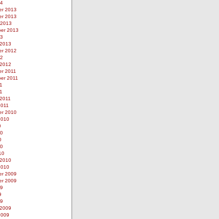
14
r 2013
r 2013
 2013
er 2013
13
 2013
r 2012
12
 2012
r 2011
er 2011
1
11
 2011
2011
r 2010
2010
0
10
0
10
10
 2010
2010
r 2009
r 2009
09
9
09
 2009
2009