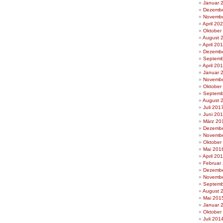
Januar 
Dezembe
Novembe
April 20
Oktober
August 
April 20
Dezembe
Septemb
April 20
Januar 
Novembe
Oktober
Septemb
August 
Juli 201
Juni 20
März 20
Dezembe
Novembe
Oktober
Mai 201
April 20
Februar
Dezembe
Novembe
Septemb
August 
Mai 201
Januar 
Oktober
Juli 201