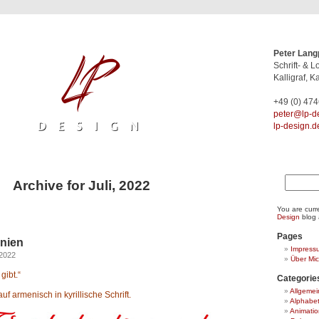
Peter Lang
Schrift- & 
Kalligraf, Ka
+49 (0) 47
ed.ngised-
lp-design.d
Suchen
Archive for Juli, 2022
nach:
You are curr
Design
blog a
Pages
enien
Impress
 2022
Über Mi
gibt.“
Categorie
Allgemei
f armenisch in kyrillische Schrift.
Alphabe
Animatio