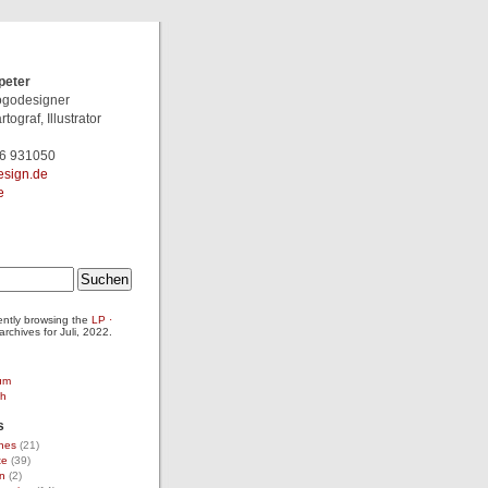
peter
Logodesigner
rtograf, Illustrator
46 931050
pl@retep
e
ently browsing the
LP ·
rchives for Juli, 2022.
um
ch
s
nes
(21)
te
(39)
n
(2)