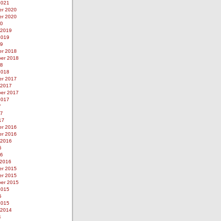
2021
r 2020
r 2020
20
 2019
2019
19
r 2018
er 2018
18
2018
r 2017
 2017
er 2017
2017
7
17
17
r 2016
r 2016
 2016
6
16
 2016
r 2015
r 2015
er 2015
2015
5
2015
 2014
4