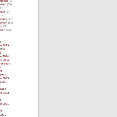
tation
(14)
iften
(55)
(6)
ionen
(14)
1)
tionen
(17)
rungen
(19)
gn
(11)
iften
(34)
26
r 2025
2025
25
r 2024
r 2024
er 2024
4
24
 2024
r 2023
 2023
3
 2023
r 2022
2
22
r 2021
1
21
 2021