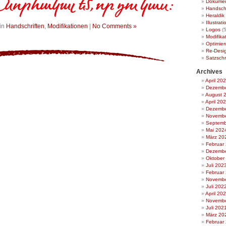
Dokumen
Handschr
Heraldik
Illustrat
in
Handschriften
,
Modifikationen
|
No Comments »
Logos
(5
Modifika
Optimie
Re-Desi
Satzschr
Archives
April 20
Dezembe
August 
April 20
Dezembe
Novembe
Septemb
Mai 202
März 20
Februar
Dezembe
Oktober
Juli 202
Februar
Novembe
Juli 202
April 20
Novembe
Juli 202
März 20
Februar