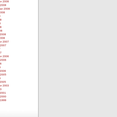
r 2008
 2008
er 2008
2008
8
08
8
08
08
 2008
2008
r 2007
 2007
7
07
r 2006
 2006
06
6
 2006
 2005
5
 2005
r 2003
03
 2001
 2000
 1999