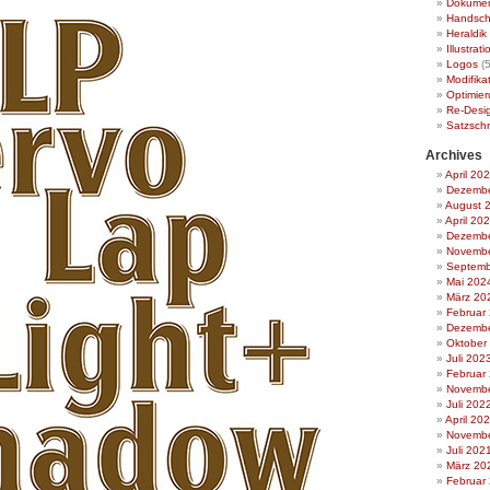
Dokumen
Handschr
Heraldik
Illustrat
Logos
(5
Modifika
Optimie
Re-Desi
Satzschr
Archives
April 20
Dezembe
August 
April 20
Dezembe
Novembe
Septemb
Mai 202
März 20
Februar
Dezembe
Oktober
Juli 202
Februar
Novembe
Juli 202
April 20
Novembe
Juli 202
März 20
Februar