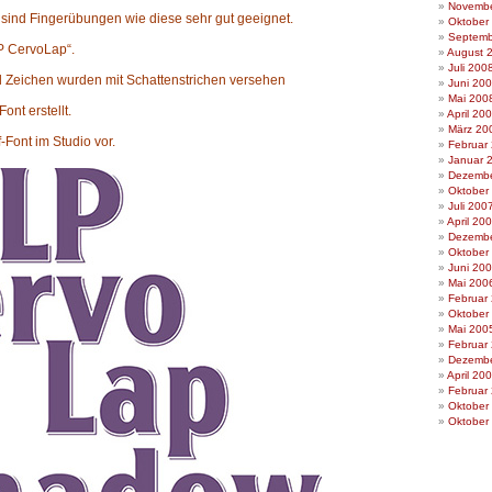
Novembe
,
sind Fingerübungen wie diese sehr gut geeignet.
Oktober
Septemb
LP CervoLap“.
August 
Juli 200
 Zeichen wurden mit Schattenstrichen versehen
Juni 20
Mai 200
ont erstellt.
April 20
März 20
f-Font im Studio vor.
Februar
Januar 
Dezembe
Oktober
Juli 200
April 20
Dezembe
Oktober
Juni 20
Mai 200
Februar
Oktober
Mai 200
Februar
Dezembe
April 20
Februar
Oktober
Oktober