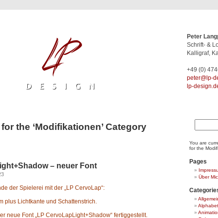
Peter Lang
Schrift- & 
Kalligraf, Ka
+49 (0) 47
ed.ngised-
lp-design.d
Suchen
for the ‘Modifikationen’ Category
nach:
You are curr
for the Modif
Pages
ight+Shadow – neuer Font
Impress
23
Über Mi
nde der Spielerei mit der „LP CervoLap“:
Categorie
Allgemei
m plus Lichtkante und Schattenstrich.
Alphabe
Animatio
er neue Font „LP CervoLapLight+Shadow“
fertiggestellt.