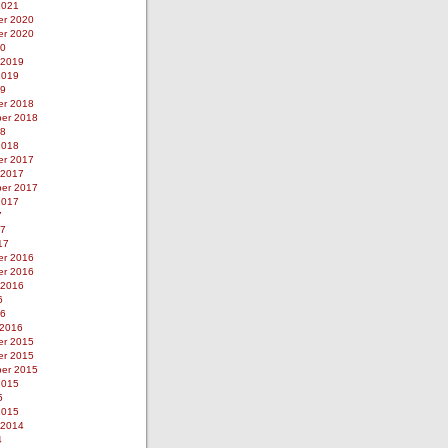
2021
r 2020
r 2020
20
 2019
2019
19
r 2018
er 2018
18
2018
r 2017
 2017
er 2017
2017
7
17
17
r 2016
r 2016
 2016
6
16
 2016
r 2015
r 2015
er 2015
2015
5
2015
 2014
4