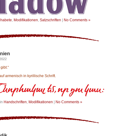
phabete
,
Modifikationen
,
Satzschriften
|
No Comments »
enien
 2022
gibt.“
f armenisch in kyrillische Schrift.
in
Handschriften
,
Modifikationen
|
No Comments »
ldik