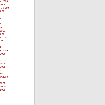
r 2008
 2008
er 2008
2008
8
08
8
08
08
 2008
2008
r 2007
 2007
7
07
r 2006
 2006
06
6
 2006
 2005
5
 2005
r 2003
03
 2001
 2000
 1999