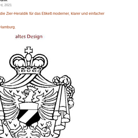
rd, 2021
die Zier-Heraldik für das Etikett moderner, klarer und einfacher
 Hamburg.