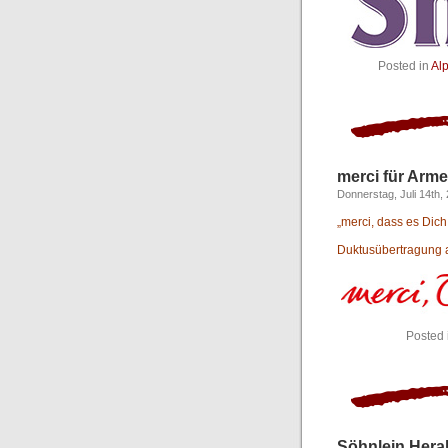
Posted in
Al
merci für Arm
Donnerstag, Juli 14th,
„merci, dass es Dich 
Duktusübertragung au
Posted 
Söhnlein Hera