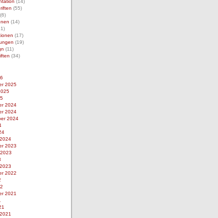
tation
(14)
iften
(55)
(6)
ionen
(14)
1)
tionen
(17)
rungen
(19)
gn
(11)
iften
(34)
26
r 2025
2025
25
r 2024
r 2024
er 2024
4
24
 2024
r 2023
 2023
3
 2023
r 2022
2
22
r 2021
1
21
 2021