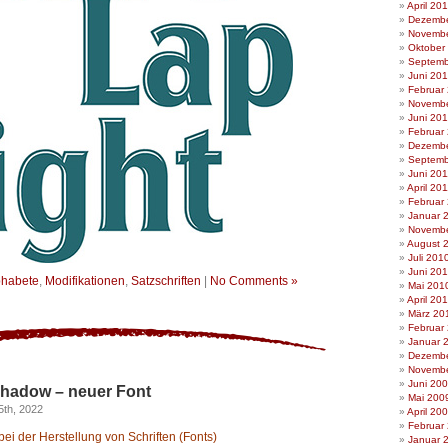
April 20
Dezembe
Novembe
Oktober
Septemb
Juni 20
Februar
Novembe
Juni 20
Februar
Dezembe
Septemb
Juni 201
April 20
Februar
Januar 
Novembe
August 
Juli 201
Juni 20
phabete
,
Modifikationen
,
Satzschriften
|
No Comments »
Mai 201
April 20
März 20
Februar
Januar 
Dezembe
Novembe
Juni 20
hadow – neuer Font
Mai 200
5th, 2022
April 20
Februar
ei der Herstellung von Schriften (Fonts)
Januar 