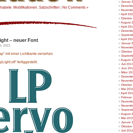
Januar 
Dezembe
phabete
,
Modifikationen
,
Satzschriften
|
No Comments »
Novembe
April 20
Oktober
August 
April 20
Dezembe
Septemb
April 20
ght – neuer Font
Januar 
d, 2023
Novembe
Oktober
ap“ mit einer Lichtkante versehen
Septemb
August 
ight.otf“ fertiggestellt.
Juli 201
Juni 20
März 20
Dezembe
Novembe
Oktober
Mai 201
April 20
Februar
Dezembe
Novembe
Septemb
August 
Mai 201
Januar 
Oktober
Juli 201