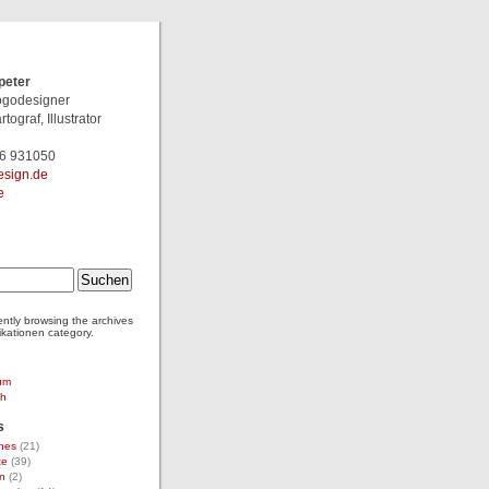
peter
Logodesigner
rtograf, Illustrator
46 931050
pl@retep
e
ently browsing the archives
ikationen category.
um
ch
s
nes
(21)
te
(39)
n
(2)