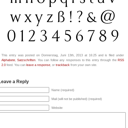
This entry was posted on Donnerstag, Juni 13th, 2013 at 16:25 and is filed under
Alphabete
,
Satzschriften
. You can follow any responses to this entry through the
RSS
2.0
feed. You can
leave a response
, or
trackback
from your own site.
Leave a Reply
Name (required)
Mail (will not be published) (required)
Website