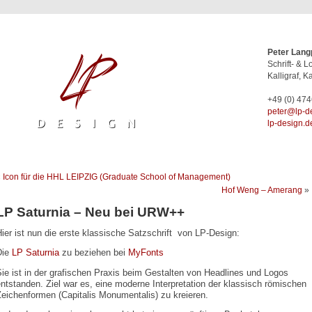
Peter Lang
Schrift- & 
Kalligraf, Ka
+49 (0) 47
ed.ngised-
lp-design.d
«
Icon für die HHL LEIPZIG (Graduate School of Management)
Hof Weng – Amerang
»
LP Saturnia – Neu bei URW++
ier ist nun die erste klassische Satzschrift von LP-Design:
Die
LP Saturnia
zu beziehen bei
MyFonts
ie ist in der grafischen Praxis beim Gestalten von Headlines und Logos
ntstanden. Ziel war es, eine moderne Interpretation der klassisch römischen
eichenformen (Capitalis Monumentalis) zu kreieren.